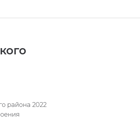
кого
го района 2022
роения