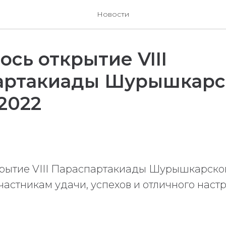
Новости
ось открытие VIII
артакиады Шурышкарс
2022
крытие VIII Параспартакиады Шурышкарско
астникам удачи, успехов и отличного наст