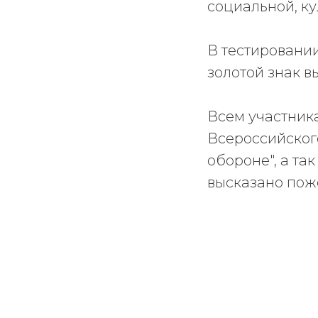
социальной, ку
В тестировании
золотой знак в
Всем участник
Всероссийского
обороне", а та
высказано пож