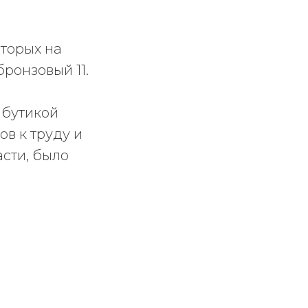
оторых на
бронзовый 11.
ибутикой
в к труду и
асти, было