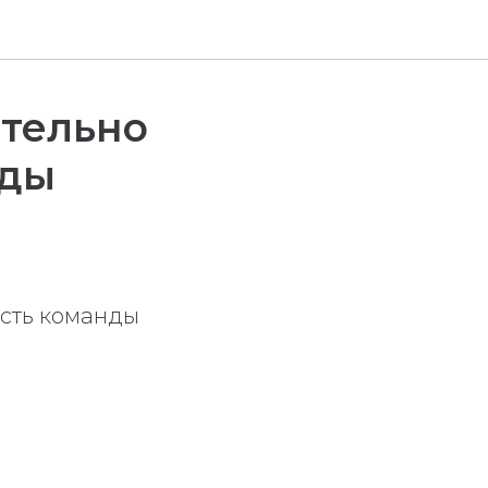
ительно
нды
асть команды