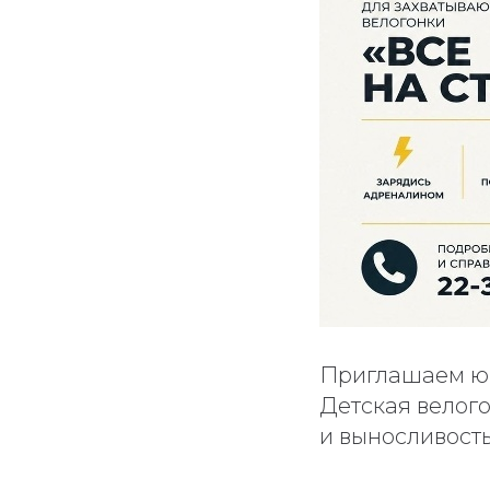
Приглашаем юн
Детская велог
и выносливость