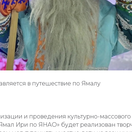
авляется в путешествие по Ямалу
низации и проведения культурно-массовог
Ямал Ири по ЯНАО» будет реализован твор