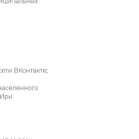
униципальных
сети ВКонтакте;
 населенного
 Ири