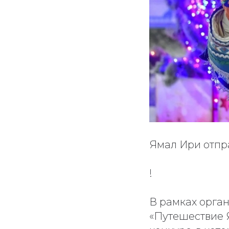
Ямал Ири отпр
!
В рамках орга
«Путешествие 