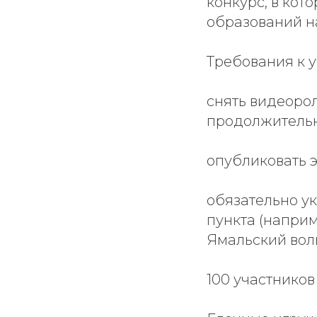
конкурс, в кот
образований н
Требования к у
снять видеоро
продолжительн
опубликовать э
обязательно ук
пункта (напри
Ямальский вол
100 участнико